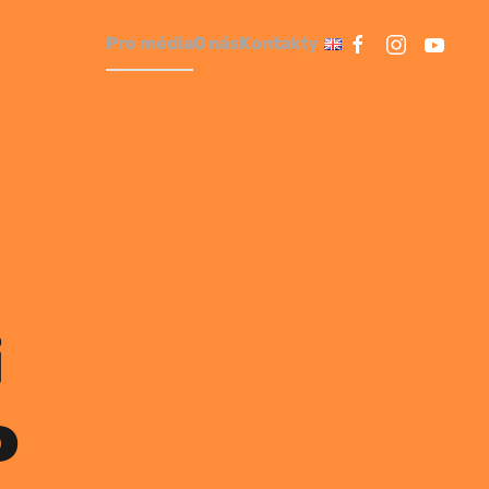
Pro média
O nás
Kontakty
i
o