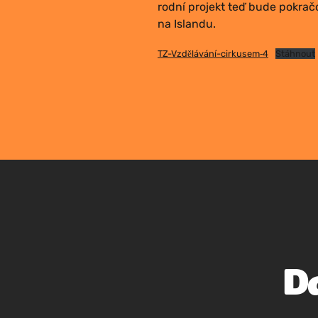
rod­ní pro­jekt teď bude pokra­čo
na Islandu.
TZ-Vzdělávání-cirkusem‑4
Stáh­nout
D