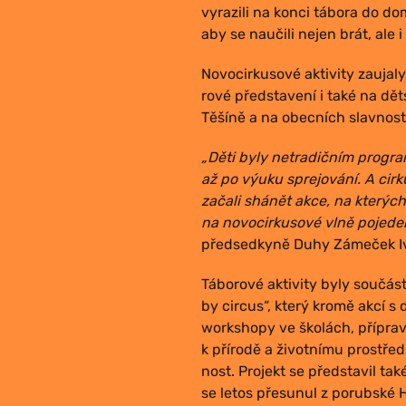
vyra­zi­li na kon­ci tábo­ra do dom
aby se nau­či­li nejen brát, ale 
Novo­cir­ku­so­vé akti­vi­ty zau­ja
ro­vé před­sta­ve­ní i také na d
Těší­ně a na obec­ních slav­nos­
„Děti byly netra­dič­ním pro­gra­
až po výu­ku sprejo­vá­ní. A cir
zača­li shá­nět akce, na kte­rýc
na novo­cir­ku­so­vé vlně poje­de­
před­sed­ky­ně Duhy Záme­ček I
Tábo­ro­vé akti­vi­ty byly sou­čás­
by cir­cus“, kte­rý kro­mě akcí s
worksho­py ve ško­lách, pří­pra­v
k pří­ro­dě a život­ní­mu pro­stře­
nost. Pro­jekt se před­sta­vil ta
se letos pře­su­nul z porub­ské H