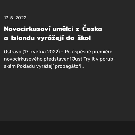
17. 5. 2022
Novocirkusoví umělci z Česka
a Islandu vyrážejí do škol
Ost­ra­va (17. květ­na 2022) – Po úspěš­né pre­mi­é­ře
novo­cir­ku­so­vé­ho před­sta­ve­ní Just Try It v porub­
ském Pokla­du vyrá­že­jí propagátoři…