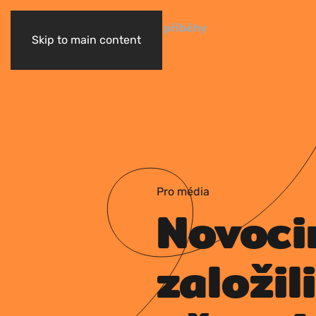
Úvod
Projekty
Novinky a příběhy
Skip to main content
Pro média
Novoci
založil