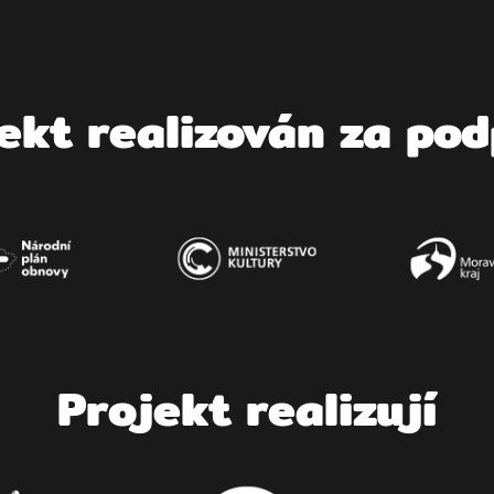
jekt rea­li­zo­ván za po
Pro­jekt realizují