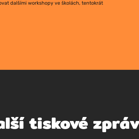
­vat dal­ší­mi worksho­py ve ško­lách, ten­to­krát
alší tiskové zprá