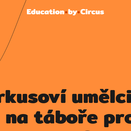
rkusoví umělc
i na táboře pr