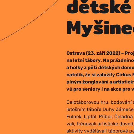
dětské
Myšin
Ost­ra­va (23. září 2022) – Pro­
na let­ní tábo­ry. Na prázd­ni­
a hol­ky z pěti dět­ských domo­vů
nato­lik, že si zalo­ži­ly Cir­k
plným žong­lo­vá­ní a artis­tic­
vů pro seni­o­ry i na akce pro
Celo­tá­bo­ro­vou hru, bodo­vá­ní a 
letoš­ním tábo­ře Duhy Záme­ček 
Ful­nek, Liptál, Pří­bor, Čelad­ná
va­li, tré­no­va­li artis­tic­ké dove
akti­vi­ty vydě­lá­va­li tábo­ro­v