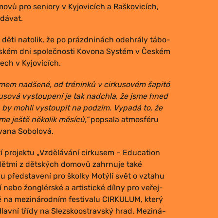
o­vů pro seni­o­ry v Kyjo­vi­cích a Raš­ko­vi­cích,
i dávat.
­ly děti nato­lik, že po prázd­ni­nách ode­hrá­ly tábo­
ět­ském dni spo­leč­nos­ti Kovo­na Sys­tém v Čes­kém
tech v Kyjovicích.
mem nad­še­né, od tré­nin­ků v cir­ku­so­vém šapi­tó
­ku­so­vá vystou­pe­ní je tak nadchla, že jsme hned
h by moh­li vystou­pit na pod­zim. Vypa­dá to, že
me ješ­tě něko­lik měsí­ců,“
popsa­la atmo­sfé­ru
va­na Sobolová.
tí pro­jek­tu „Vzdě­lá­vá­ní cir­ku­sem – Edu­cati­on
 dět­mi z dět­ských domo­vů zahr­nu­je také
u před­sta­ve­ní pro škol­ky Motý­lí svět o vzta­hu
dí nebo žong­lér­ské a artis­tic­ké díl­ny pro veřej­
ké na mezi­ná­rod­ním fes­ti­va­lu CIRKULUM, kte­rý
lav­ní tří­dy na Slez­sko­ostrav­ský hrad. Mezi­ná­