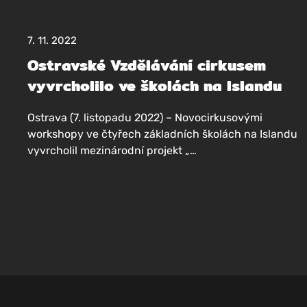
7. 11. 2022
Ostravské Vzdělávání cirkusem
vyvrcholilo ve školách na Islandu
Ost­ra­va (7. lis­to­pa­du 2022) – Novo­cir­ku­so­vý­mi
worksho­py ve čtyřech základ­ních ško­lách na Islan­du
vyvr­cho­lil mezi­ná­rod­ní projekt „…