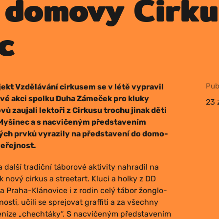
 domovy Cirku
ec
Pub­
jekt Vzdě­lá­vá­ní cir­ku­sem se v létě vypra­vil
no­vé akci spol­ku Duha Záme­ček pro klu­ky
23 
 zau­ja­li lek­to­ři z Cir­ku­su tro­chu jinak děti
us Myši­nec a s nacvi­če­ným před­sta­ve­ním
kých prv­ků vyra­zi­ly na před­sta­ve­ní do domo­
 veřejnost.
dal­ší tra­dič­ní tábo­ro­vé akti­vi­ty nahra­dil na
nový cir­kus a stree­tart. Klu­ci a hol­ky z DD
 a Pra­ha-Klá­no­vi­ce i z rodin celý tábor žong­lo­
d­nos­ti, uči­li se sprejo­vat graf­fi­ti a za všech­ny
é pení­ze „chech­tá­ky“. S nacvi­če­ným před­sta­ve­ním