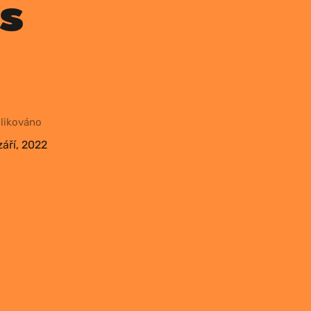
s
li­ko­vá­no
září, 2022