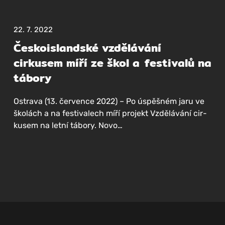
22. 7. 2022
Českoislandské vzdělávání
cirkusem míří ze škol a festivalů na
tábory
Ost­ra­va (13. čer­ven­ce 2022) – Po úspěš­ném jaru ve
ško­lách a na fes­ti­va­lech míří pro­jekt Vzdě­lá­vá­ní cir­
ku­sem na let­ní tábo­ry. Novo…