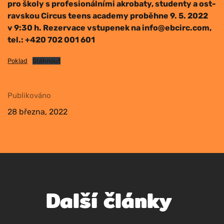
pro ško­ly s pro­fe­si­o­nál­ní­mi akro­ba­ty, stu­den­ty a ost­
rav­skou Cir­cus teens aca­de­my pro­běh­ne 9. 5. 2022
v 9:30 h. Rezer­va­ce vstu­pe­nek na info@ebcirc.com,
tel.: +420 702 001 601
Poklad
Stáh­nout
Pub­li­ko­vá­no
28 břez­na, 2022
Další články