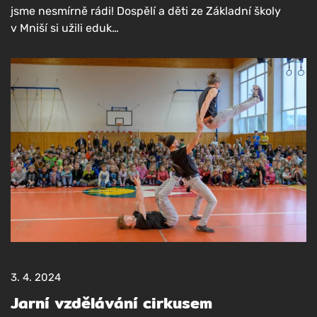
jsme nesmír­ně rádi! Dospě­lí a děti ze Základ­ní ško­ly
v Mni­ší si uži­li eduk…
3. 4. 2024
Jarní vzdělávání cirkusem