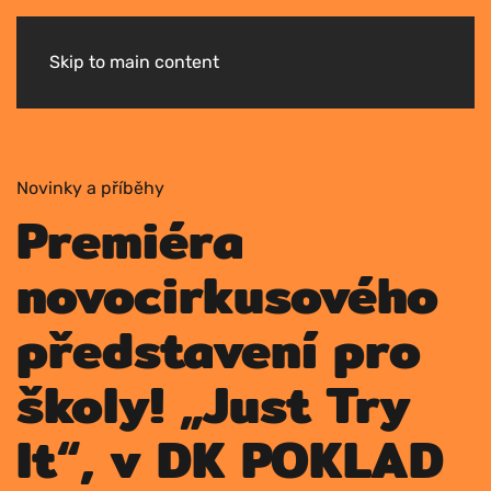
Skip to main content
Novin­ky a pří­běhy
Premiéra
novocirkusového
představení pro
školy! „Just Try
It“, v DK POKLAD