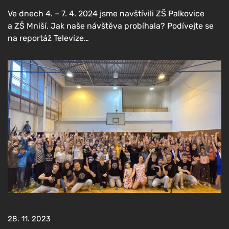
Ve dnech 4. – 7. 4. 2024 jsme navští­vi­li ZŠ Pal­ko­vi­ce
a ZŠ Mni­ší. Jak naše návště­va pro­bí­ha­la? Podí­vej­te se
na repor­táž Televize…
28. 11. 2023