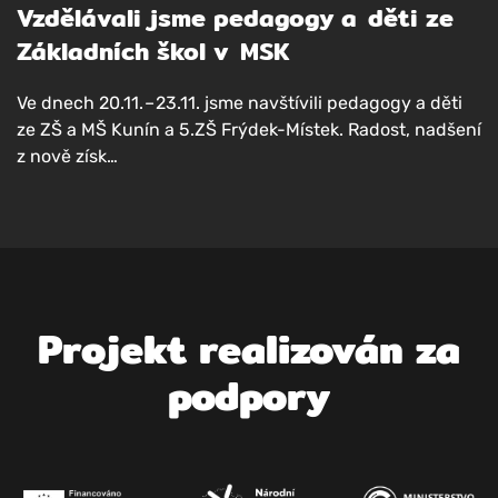
Vzdělávali jsme pedagogy a děti ze
Základních škol v MSK
Ve dnech 20.11. – 23.11. jsme navští­vi­li peda­go­gy a děti
ze ZŠ a MŠ Kunín a 5.ZŠ Frý­dek-Mís­tek. Radost, nad­še­ní
z nově získ…
Pro­jekt rea­li­zo­ván za
podpory