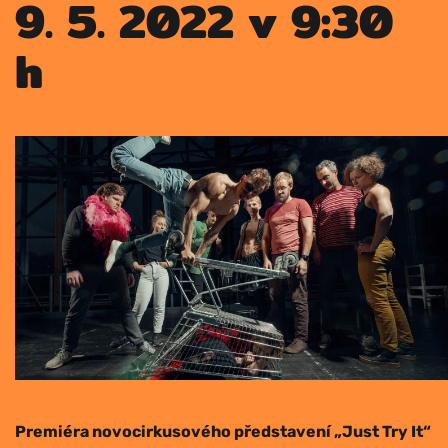
9. 5. 2022 v 9:30
h
Pre­mi­é­ra novo­cir­ku­so­vé­ho před­sta­ve­ní „Just Try It“