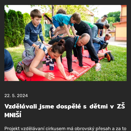
22. 5. 2024
Vzdělávali jsme dospělé s dětmi v ZŠ
MNIŠÍ
Pro­jekt vzdě­lá­va­ní cir­ku­sem má obrov­ský pře­sah a za to